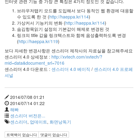
인터넷 관련 기능 중 가장 큰 특징은 4가지 정도인 것 같습니다.
시
각
브라우저탭키 모드를 도입해서 보다 동적인 웹 환경에 대응할
장
수 있도록 한 것 (
http://haeppa.kr/114
)
애
가상커서 기능키의 변화 (
http://haeppa.kr/114
)
인
숨김항목읽기 설정의 기본값이 해제로 변경된 것
으
링크의 title 값을 링크텍스트와 함께 음성출력하도록 변경
로
(
http://haeppa.kr/119
)
서
보다 자세한 변경사항은 센스리더 제작사의 자료실을 참고해주세요
컴
센스리더 4.0 상세정보 :
http://xvtech.com/xvtech/?
퓨
mid=data&document_srl=7016
터
센스리더 4.0 다운로드 :
센스리더 4.0 베이직
/
센스리더 4.0 프로페
를
셔널
사
용
하
면
2014/07/08 01:21
서
2014/07/14 01:22
느
해빠
낀
센스리더 버전은...
점
센스리더
,
업데이트
,
화면낭독기
을
나
트랙백이 없습니다
댓글이 없습니다
누