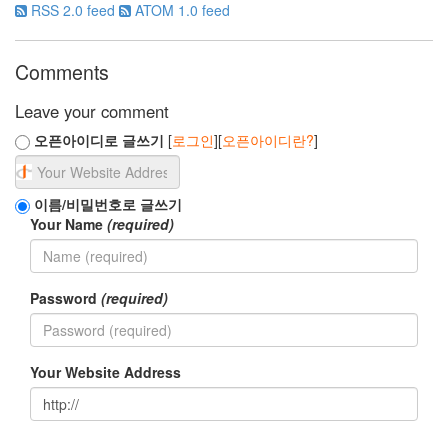
RSS 2.0 feed
ATOM 1.0 feed
고
스
크
Comments
린
리
Leave your comment
더
와
오픈아이디로 글쓰기
[
로그인
][
오픈아이디란?
]
웹/
앱
접
이름/비밀번호로 글쓰기
근
Your Name
(required)
성
에
대
한
Password
(required)
정
보
를
Your Website Address
공
유
하
기