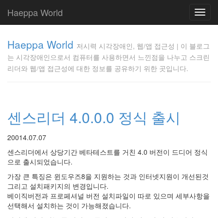
Haeppa World
Toggl
navig
저
Haeppa World
시
저시력 시각장애인, 웹/앱 접근성 | 이 블로그
력
는 시각장애인으로서 컴퓨터를 사용하면서 느낀점을 나누고 스크린
시
리더와 웹/앱 접근성에 대한 정보를 공유하기 위한 곳입니다.
각
장
애
인,
센스리더 4.0.0.0 정식 출시
웹/
앱
접
20014.07.07
근
센스리더에서 상당기간 베타테스트를 거친 4.0 버전이 드디어 정식
성
으로 출시되었습니다.
|
이
가장 큰 특징은 윈도우즈8을 지원하는 것과 인터넷지원이 개선된것
블
그리고 설치패키지의 변경입니다.
로
베이직버전과 프로페셔널 버전 설치파일이 따로 있으며 세부사항을
그
선택해서 설치하는 것이 가능해졌습니다.
는