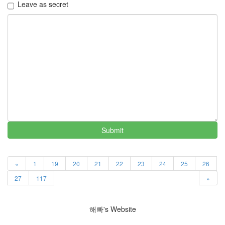
Leave as secret
위
한
곳
입
니
다.
해
빠
Submit
Tag
Cloud
«
1
19
20
21
22
23
24
25
26
대
체
27
117
»
도
서
방
해빠's Website
송
사