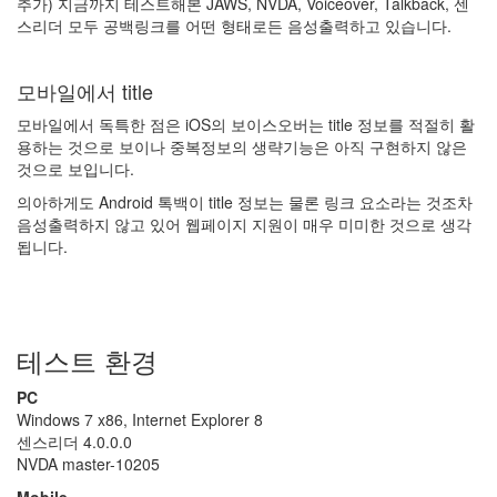
추가) 지금까지 테스트해본 JAWS, NVDA, Voiceover, Talkback, 센
고
스리더 모두 공백링크를 어떤 형태로든 음성출력하고 있습니다.
인
터
파
모바일에서 title
크
알
모바일에서 독특한 점은 iOS의 보이스오버는 title 정보를 적절히 활
라
용하는 것으로 보이나 중복정보의 생략기능은 아직 구현하지 않은
딘
것으로 보입니다.
의아하게도 Android 톡백이 title 정보는 물론 링크 요소라는 것조차
음성출력하지 않고 있어 웹페이지 지원이 매우 미미한 것으로 생각
Find!
됩니다.
Recent
Posts
나
테스트 환경
혼
자
PC
산
Windows 7 x86, Internet Explorer 8
다
센스리더 4.0.0.0
-
NVDA master-10205
2020
널