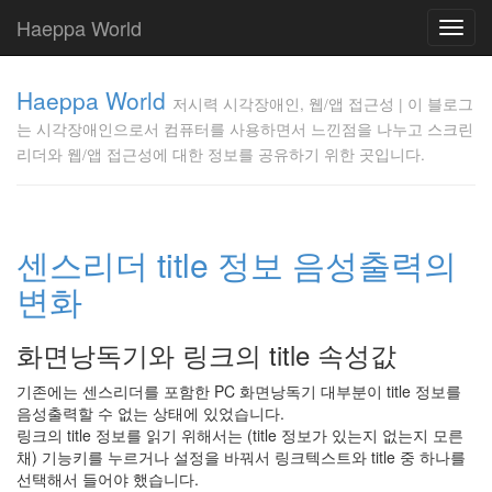
Haeppa World
Toggl
navig
저
Haeppa World
시
저시력 시각장애인, 웹/앱 접근성 | 이 블로그
력
는 시각장애인으로서 컴퓨터를 사용하면서 느낀점을 나누고 스크린
시
리더와 웹/앱 접근성에 대한 정보를 공유하기 위한 곳입니다.
각
장
애
인,
센스리더 title 정보 음성출력의
웹/
앱
변화
접
근
성
화면낭독기와 링크의 title 속성값
|
이
기존에는 센스리더를 포함한 PC 화면낭독기 대부분이 title 정보를
블
음성출력할 수 없는 상태에 있었습니다.
로
링크의 title 정보를 읽기 위해서는 (title 정보가 있는지 없는지 모른
그
채) 기능키를 누르거나 설정을 바꿔서 링크텍스트와 title 중 하나를
는
선택해서 들어야 했습니다.