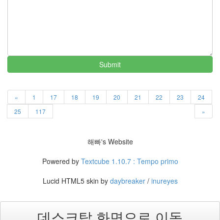
애
인
이
하
는
게
임
Submit
-
S...
«
1
17
18
19
20
21
22
23
24
by
해
25
117
»
빠
인
해빠's Website
스
타
Powered by
Textcube 1.10.7 : Tempo primo
그
램
Lucid HTML5 skin by
daybreaker
/
inureyes
에
서
대
데스크탑 화면으로 이동
체