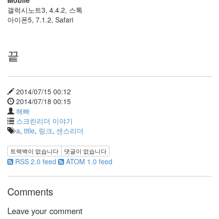
Mobile
리
갤럭시노트3, 4.4.2, 스톡
...
아이폰5, 7.1.2, Safari
75
by
해
끝
빠
윈
도
2014/07/15 00:12
우
2014/07/18 00:15
10
해빠
마
스크린리더 이야기
우
a
,
title
,
링크
,
센스리더
스
포
트랙백이 없습니다
댓글이 없습니다
인
RSS 2.0 feed
ATOM 1.0 feed
터
강
조,...
Comments
by
Leave your comment
해