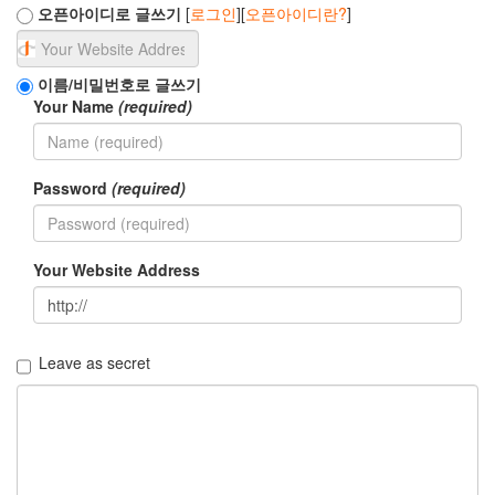
빠
오픈아이디로 글쓰기
[
로그인
][
오픈아이디란?
]
국
가
이름/비밀번호로 글쓰기
인
Your Name
(required)
권
위
원
회
Password
(required)
접
근
성
Your Website Address
진
정
by
해
Leave as secret
빠
시
각
장