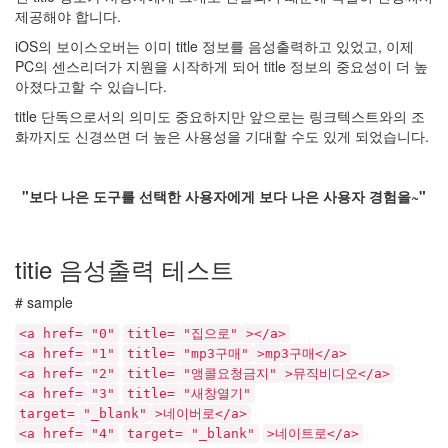
제공해야 합니다.
고
스
iOS의 보이스오버는 이미 title 정보를 음성출력하고 있었고, 이제
크
PC의 센스리더가 지원을 시작하게 되어 title 정보의 중요성이 더 높
린
아졌다고할 수 있습니다.
리
title 단독으로서의 의미도 중요하지만 앞으로는 링크텍스트와의 조
더
화까지도 신경쓰면 더 높은 사용성을 기대할 수도 있게 되었습니다.
와
웹/
앱
"보다 나은 도구를 선택한 사용자에게 보다 나은 사용자 경험을~"
접
근
성
에
titie 음성출력 테스트
대
한
# sample
정
<a href=
"0"
title=
"집으로"
></a>
보
<a href=
"1"
title=
"mp3구매"
>mp3구매</a>
를
<a href=
"2"
title=
"앵콜요청금지"
>뮤직비디오</a>
공
<a href=
"3"
title=
"새창열기"
유
target=
"_blank"
>네이버로</a>
하
<a href=
"4"
target=
"_blank"
>네이트로</a>
기