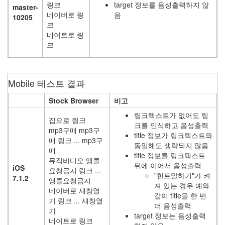
돋
링크
target 정보를 음성출력하지 않
master-
보
네이버로 링
음
10205
기
크
네이트로 링
간
편
크
결
제
스
마
Mobile 테스트 결과
트
뷰
Stock Browser
비고
에
링크텍스트가 없어도 링
집으로 링크
어
크를 인식하고 음성출력
mp3구매 mp3구
로
title 정보가 링크텍스트와
매 링크 ... mp3구
동일해도 생략되지 않음
윈
매
도
title 정보를 링크텍스트
뮤직비디오 앵콜
우
뒤에 이어서 음성출력
iOS
요청금지 링크 ...
7
"힌트말하기"가 켜
7.1.2
앵콜요청금지
fat32
져 있는 경우 예와
네이버로 새창열
토
같이 title을 한 번
기 링크 ... 새창열
크
더 음성출력
백
기
target 정보는 음성출력
상
네이트로 링크