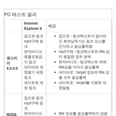
위
한
곳
PC 테스트 결과
입
Internet
니
비고
Explorer 8
다.
해
집으로 링크
집으로 : 링크텍스트가 없더라
빠
mp3구매 링
도 화면낭독기는 링크 요소를
크
인식하고 음성출력함
뮤직비디오
mp3구매 : 링크텍스트와 title 값
앵콜요청금
이 동일한 경우 생략
센스리
지 링크
뮤직비디오 : 링크텍스트 뒤에
더
네이버로 새
title값을 이어서 음성출력
4.0.0.0
창열기 새창
네이버로 : target 정보와 title 값
Tag
링크
을 모두 음성출력
Cloud
네이트로 새
네이트로 : target를 이용한 새
진
창 링크
창알림
정
디
집으로 링크
스
mp3구매 링
크
크
steam
뮤직비디오
title 정보를 음성출력하지 않음
NVDA