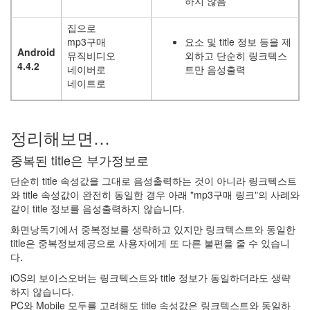
하지 않음
식
복
집으로
지
mp3구매
요소 및 title 정보 등을 제
할
Android
인
뮤직비디오
외하고 단순히 링크텍스
4.4.2
단
네이버로
트만 음성출력
축
네이트로
키
피
드
정리해보면…
aero
sequence
중복된 title은 부가정보로
이
단순히 title 속성값을 그대로 음성출력하는 것이 아니라 링크텍스트
름
와 title 속성값이 완전히 동일한 경우 아래 "mp3구매 링크"의 사례와
대
같이 title 정보를 음성출력하지 않습니다.
체
텍
화면낭독기에서 중복정보를 생략하고 있지만 링크텍스트와 동일한
스
title은 중복정보제공으로 사용자에게 또 다른 불편을 줄 수 있습니
트
다.
링
iOS의 보이스오버는 링크텍스트와 title 정보가 동일하더라도 생략
크
하지 않습니다.
조
PC와 Mobile 모두를 고려해도 title 속성값은 링크텍스트와 동일하