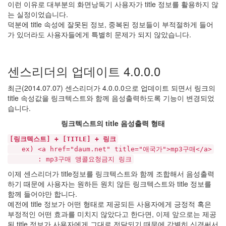
시
이런 이유로 대부분의 화면낭독기 사용자가 title 정보를 활용하지 않
각
는 실정이었습니다.
장
덕분에 title 속성에 잘못된 정보, 중복된 정보들이 부적절하게 들어
애
가 있더라도 사용자들에게 특별히 문제가 되지 않았습니다.
인
으
로
센스리더의 업데이트 4.0.0.0
서
컴
최근(2014.07.07) 센스리더가 4.0.0.0으로 업데이트 되면서 링크의
퓨
title 속성값을 링크텍스트와 함께 음성출력하도록 기능이 변경되었
터
습니다.
를
링크텍스트의 title 음성출력 형태
사
용
[링크텍스트] + [TITLE] + 링크
하
ex) <a href="daum.net" title="애국가">mp3구매</a>
면
: mp3구매 앵콜요청금지 링크
서
이제 센스리더가 title정보를 링크텍스트와 함께 조합해서 음성출력
느
하기 때문에 사용자는 원하든 원치 않든 링크텍스트와 title 정보를
낀
함께 들어야만 합니다.
점
예전에 title 정보가 어떤 형태로 제공되든 사용자에게 긍정적 혹은
을
부정적인 어떤 효과를 미치지 않았다고 한다면, 이제 앞으로는 제공
나
된 title 정보가 사용자에게 그대로 전달되기 때문에 각별히 신경써서
누