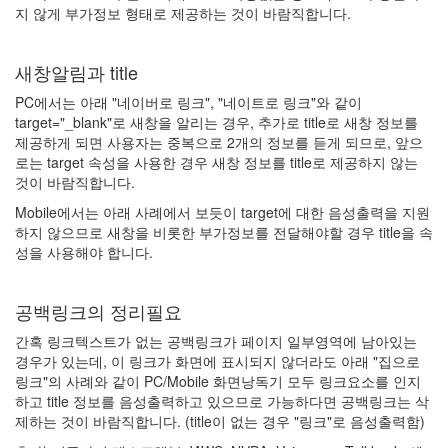
스
지 않게 부가정보 형태로 제공하는 것이 바람직합니다.
Notices
새창알림과 title
PC에서는 아래 "네이버로 링크", "네이트로 링크"와 같이
haeppa's
target="_blank"로 새창을 알리는 경우, 추가로 title로 새창 정보를
profile
제공하게 되면 사용자는 중복으로 2개의 정보를 듣게 되므로, 앞으
By
로는 target 속성을 사용한 경우 새창 정보를 title로 제공하지 않는
해
것이 바람직합니다.
빠
Mobile에서는 아래 사례에서 보듯이 target에 대한 음성출력을 지원
하지 않으므로 새창을 비롯한 부가정보를 전달해야할 경우 title을 속
성을 사용해야 합니다.
책
사
세
공백링크의 정리필요
요
~
간혹 링크텍스트가 없는 공백링크가 페이지 일부영역에 남아있는
@@;;
경우가 있는데, 이 링크가 화면에 표시되지 않더라도 아래 "집으로
YES24
링크"의 사례와 같이 PC/Mobile 화면낭독기 모두 링크요소를 인지
교
하고 title 정보를 음성출력하고 있으므로 가능하다면 공백링크는 삭
보
제하는 것이 바람직합니다. (title이 없는 경우 "링크"로 음성출력함)
문