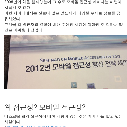
2009년에 처음 참석했는데 그 후로 모바일 접근성 세미나는 이번이
처음인 것 같다.
윈
이번 세미나에서는 전보다 많은 발표자가 다양한 주제로 정보를 공
도
유하셨다.
우
그만큼 각 발표자의 열정에 비해 주어진 시간이 짧아진 것 같아서 약
10
간은 아쉬움이 남았다.
화
면
확
대
기
능
-
...
by
해
빠
웹 접근성? 모바일 접근성?
접
근
데스크탑 웹의 접근성에 대한 지침이 있는 것은 이미 다들 알고 있는
성
사실이다
은