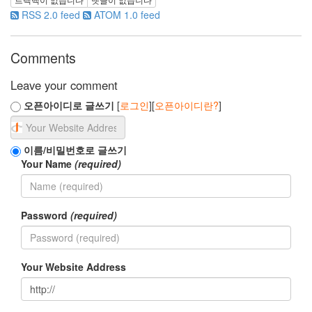
하
RSS 2.0 feed
ATOM 1.0 feed
는
게
임
Comments
-
S...
Leave your comment
by
오픈아이디로 글쓰기
[
로그인
][
오픈아이디란?
]
해
빠
이름/비밀번호로 글쓰기
인
Your Name
(required)
스
타
그
램
Password
(required)
에
서
대
체
Your Website Address
텍
스
트