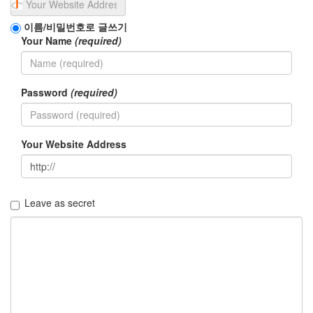
flex
pebble
이름/비밀번호로 글쓰기
저
Your Name
(required)
시
력
화
Password
(required)
면
확
대
화
Your Website Address
면
낭
독
Leave as secret
accessibility
시
작
KBS
공
약