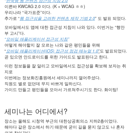
“
한국형 웹 콘텐츠 접근성 지침 2.0
”
별
이른바 KWCAG 2.0 이다. (K + WCAG ㅎㅎ)
책
우리나라 “국가표준”이다.
부
추가로 “
웹 접근성을 고려한 컨텐츠 제작 기법 2.0
” 도 발표 되었다.
록
-
모바일에서도 앱에 대한 접근성 지침이 나와 있다. 이번거는 “행안
2019
부 고시”다.
...
“
모바일 애플리케이션 접근성 지침
”
어떻게 해야할지 잘 모르는 나와 같은 평민들을 위해
by
“
모바일 애플리케이션(iOS) 접근성 점검 매뉴얼 1.0
”
도 발표되었다.
해
곧 있으면 안드로이드를 위한 가이드도 발표된다고 한다.
빠
이런 정보들을 잘 알리고 모바일에서도 접근성을 확보해 보자는 취
지로
NVDA
이번에는 정보화진흥원에서 세미나까지 열어주셨다.
음
직원도 별로 없던데 무지 바쁘게 일하신다.
성
가이드 만들고 평민들을 모아서 가르쳐주시기도 한다. 화이팅!
출
력
시
각
세미나는 어디에서?
화
장소는 올해도 시청역 부근의 대한상공회의소 지하2층이었다.
by
해마다 같은 장소에서 하기 때문에 굳이 길을 묻지 않고도 나 혼자
해
쉽게 찾아갔다.