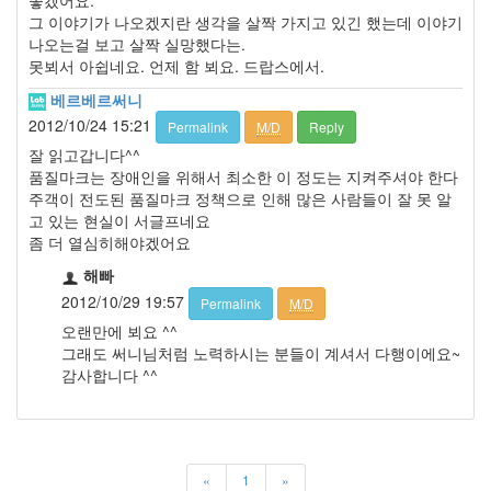
좋겠어요.
그 이야기가 나오겠지란 생각을 살짝 가지고 있긴 했는데 이야기
나오는걸 보고 살짝 실망했다는.
못뵈서 아쉽네요. 언제 함 뵈요. 드랍스에서.
베르베르써니
2012/10/24 15:21
Permalink
M/D
Reply
잘 읽고갑니다^^
품질마크는 장애인을 위해서 최소한 이 정도는 지켜주셔야 한다
주객이 전도된 품질마크 정책으로 인해 많은 사람들이 잘 못 알
고 있는 현실이 서글프네요
좀 더 열심히해야겠어요
해빠
2012/10/29 19:57
Permalink
M/D
오랜만에 뵈요 ^^
그래도 써니님처럼 노력하시는 분들이 계셔서 다행이에요~
감사합니다 ^^
«
1
»