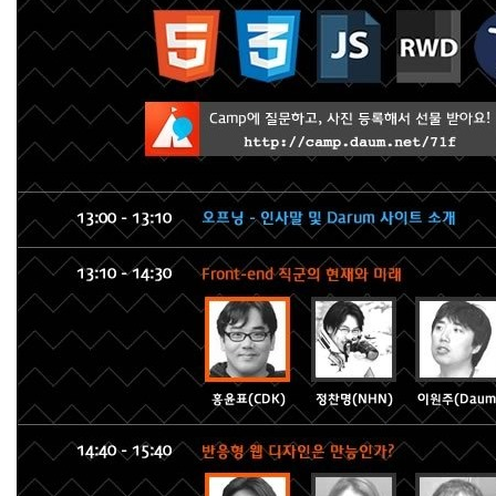
파
크
알
라
딘
Find!
Recent
Posts
나
혼
자
산
다
-
2020
널
리
...
75