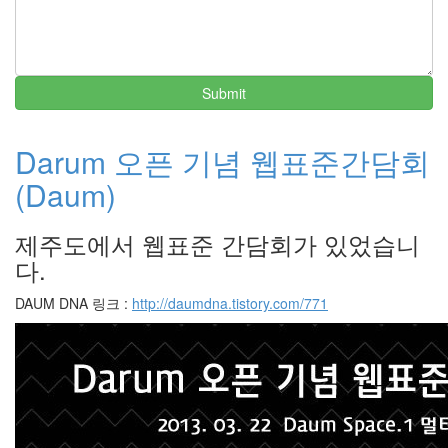
Notices
haeppa's
profile
By
Submit
해
빠
Darum 오픈 기념 웹표준간담회
(Daum)
책
사
제주도에서 웹표준 간담회가 있었습니
세
요
다.
~
@@;;
DAUM DNA 링크 :
http://daumdna.tistory.com/771
YES24
교
보
문
고
인
터