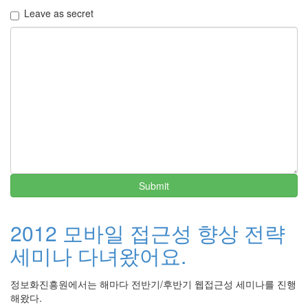
...
Leave as secret
by
해
빠
페
이
스
북
에
서
대
Submit
체
텍
스
2012 모바일 접근성 향상 전략
트
제...
세미나 다녀왔어요.
by
정보화진흥원에서는 해마다 전반기/후반기 웹접근성 세미나를 진행
해
해왔다.
빠