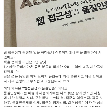
고
스
크
린
리
더
와
웹/
앱
접
웹 접근성과 관련된 일을 하다보니 어찌어찌해서 책을 출판하게 되
근
었어요~!
성
책을 준비한 기간은 1년 남짓~
에
1년이란 준비기간은 좋은 분들과 함께한 오래 기억에 남을 시간들이
대
었어요. ^^
한
글을 쓰는 동안엔 미처 느끼지 못했는데 막상 출판되고 책을 받아보
정
니 매우 민망하고 부끄럽고 그렇습니다. ㅎㅎ
보
를
책의 제목은
“웹접근성과 품질인증”
이에요.
공
품질인증이라는 이슈에 대응하기에는 다소 늦은 감이 있지만 지침
유
에 대한 설명과 사례, 구현방법, 난제해결, 직군의 역할분담, 각종 노
하
하우, 품질인증제도 싱세, 접근성 평가방법, 화면낭독기에 대한 상세
기