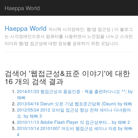
Haeppa World
저
Haeppa World
시
저시력 시각장애인, 웹/앱 접근성 | 이 블로그
력
는 시각장애인으로서 컴퓨터를 사용하면서 느낀점을 나누고 스크린
시
리더와 웹/앱 접근성에 대한 정보를 공유하기 위한 곳입니다.
각
장
애
인,
검색어 '웹접근성&표준 이야기'에 대한
웹/
앱
16 개의 검색 결과
접
근
2014/01/23
웹접근성과 품질인증 - 책을 출판하다니요 ^^;
by
성
해빠
|
2013/04/16
Darum 오픈 기념 웹표준간담회 (Daum)
by 해빠
이
2012/05/24
2012 모바일 접근성 향상 전략 세미나 다녀왔어
블
요.
by 해빠
3
로
2010/11/13
Adobe Flash Player 의 접근성부터...
by 해빠
2
그
2010/10/14
20101007 어도비 웹접근성 세미나 자료
by 해빠
는
4