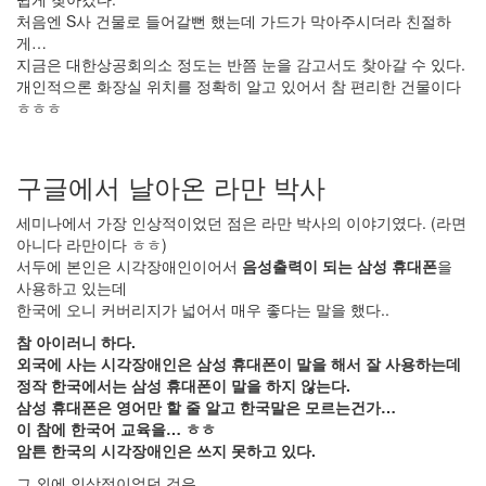
빠
처음엔 S사 건물로 들어갈뻔 했는데 가드가 막아주시더라 친절하
게…
시
지금은 대한상공회의소 정도는 반쯤 눈을 감고서도 찾아갈 수 있다.
각
개인적으론 화장실 위치를 정확히 알고 있어서 참 편리한 건물이다
장
ㅎㅎㅎ
애
인
의
구글에서 날아온 라만 박사
독
서
세미나에서 가장 인상적이었던 점은 라만 박사의 이야기였다. (라면
-
아니다 라만이다 ㅎㅎ)
책
서두에 본인은 시각장애인이어서
음성출력이 되는 삼성 휴대폰
을
읽...
사용하고 있는데
한국에 오니 커버리지가 넓어서 매우 좋다는 말을 했다..
by
참 아이러니 하다.
해
외국에 사는 시각장애인은 삼성 휴대폰이 말을 해서 잘 사용하는데
빠
정작 한국에서는 삼성 휴대폰이 말을 하지 않는다.
삼성 휴대폰은 영어만 할 줄 알고 한국말은 모르는건가…
이 참에 한
국어 교육을… ㅎㅎ
암튼 한국의 시각장애인은
쓰지 못하고 있다.
그 외에 인상적이었던 것은