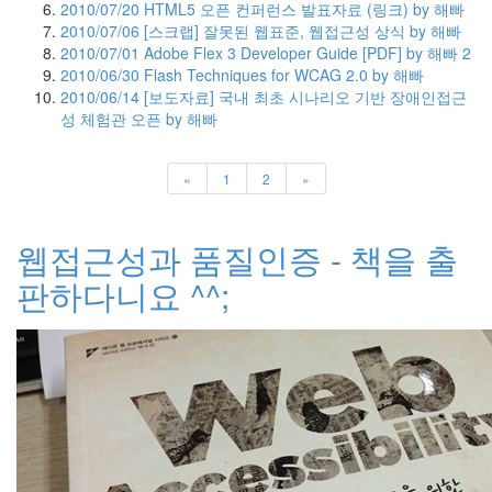
시
2010/07/20
HTML5 오픈 컨퍼런스 발표자료 (링크)
by 해빠
각
2010/07/06
[스크랩] 잘못된 웹표준, 웹접근성 상식
by 해빠
장
2010/07/01
Adobe Flex 3 Developer Guide [PDF]
by 해빠
2
애
2010/06/30
Flash Techniques for WCAG 2.0
by 해빠
인
2010/06/14
[보도자료] 국내 최초 시나리오 기반 장애인접근
으
성 체험관 오픈
by 해빠
로
서
«
1
2
»
컴
퓨
터
웹접근성과 품질인증 - 책을 출
를
사
판하다니요 ^^;
용
하
면
서
느
낀
점
을
나
누