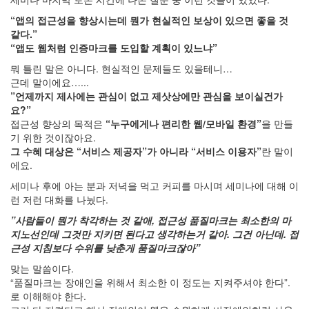
“앱의 접근성을 향상시는데 뭔가 현실적인 보상이 있으면 좋을 것
같다.”
“앱도 웹처럼 인증마크를 도입할 계획이 있느냐”
뭐 틀린 말은 아니다. 현실적인 문제들도 있을테니…
근데 말이에요…...
”언제까지 제사에는 관심이 없고 제삿상에만 관심을 보이실건가
요?”
접근성 향상의 목적은
“누구에게나 편리한 웹/모바일 환경”
을 만들
기 위한 것이잖아요.
그 수혜 대상은 “서비스 제공자”가 아니라 “서비스 이용자”
란 말이
에요.
세미나 후에 아는 분과 저녁을 먹고 커피를 마시며 세미나에 대해 이
런 저런 대화를 나눴다.
”사람들이 뭔가 착각하는 것 같애, 접근성 품질마크는 최소한의 마
지노선인데 그것만 지키면 된다고 생각하는거 같아. 그건 아닌데. 접
근성 지침보다 수위를 낮춘게 품질마크잖아”
맞는 말씀이다.
“품질마크는 장애인을 위해서 최소한 이 정도는 지켜주셔야 한다”.
로 이해해야 한다.