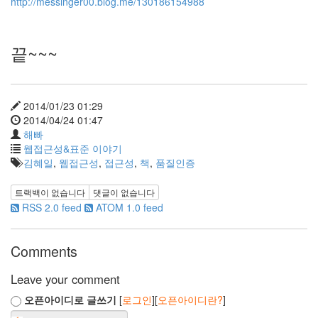
http://messinger00.blog.me/130186154988
피
드
작
업
끝~~~
표
시
줄
황
순
2014/01/23 01:29
원
2014/04/24 01:47
문
해빠
학
관
웹접근성&표준 이야기
김혜일
,
웹접근성
,
접근성
,
책
,
품질인증
aoa11y
단
트랙백이 없습니다
댓글이 없습니다
축
RSS 2.0 feed
ATOM 1.0 feed
키
주
의
Comments
버
그
Leave your comment
한
국
오픈아이디로 글쓰기
[
로그인
][
오픈아이디란?
]
어