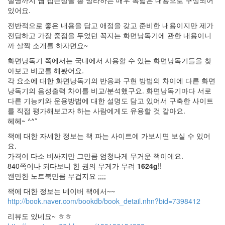
설명까지 웹 접근성을 총 망라하는 매우 폭넓은 내용으로 구성되어
위
있어요.
한
전반적으로 좋은 내용을 담고 애정을 갖고 준비한 내용이지만 제가
곳
전담하고 가장 중점을 두었던 꼭지는 화면낭독기에 관한 내용이니
입
까 살짝 소개를 하자면요~
니
다.
화면낭독기 쪽에서는 국내에서 사용할 수 있는 화면낭독기들을 찾
해
아보고 비교를 해봤어요.
빠
각 요소에 대한 화면낭독기의 반응과 구현 방법의 차이에 다른 화면
낭독기의 음성출력 차이를 비교/분석했구요. 화면낭독기마다 서로
다른 기능키와 운용방법에 대한 설명도 담고 있어서 구축한 사이트
를 직접 평가해보고자 하는 사람에게도 유용할 것 같아요.
헤헤~ ^^*
책에 대한 자세한 정보는 책 파는 사이트에 가보시면 보실 수 있어
Tag
요.
Cloud
가격이 다소 비싸지만 그만큼 엄청나게 무거운 책이에요.
840쪽이나 되다보니 한 권의 무게가 무려
1624g
!!
지
왠만한 노트북만큼 무겁지요 ;;;;
메
일
책에 대한 정보는 네이버 책에서~~
http://book.naver.com/bookdb/book_detail.nhn?bid=7398412
aero
ssd
리뷰도 있네요~ ㅎㅎ