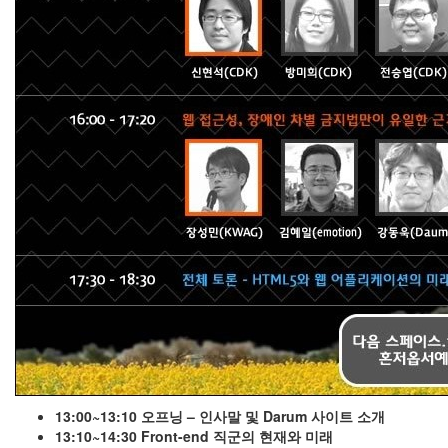
by
해
빠
윈
도
우
10
마
우
스
포
인
터
강
조,...
by
해
빠
13:00~13:10 오프닝 – 인사말 및 Darum 사이트 소개
13:10~14:30 Front-end 직군의 현재와 미래
국