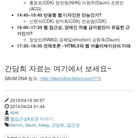
홍윤표(CDK) 정찬명(NHN) 이원주(Daum) 조현진
가
(ACG)
인
14:40~15:40 반응형 웹 디자인은 만능인가?
권
신현석(CDK) 방미희(CDK) 전승엽(CDK)
위
16:00~17:20 웹 접근성, 장애인 차별 금지법만이 유일한 근
원
거인가?
회
장성민(KWAG) 김혜일(emotion) 강동욱(Daum)
접
17:30~18:30 전체토론 - HTML5와 웹 어플리케이션의 미래
근
성
진
정
간담회 자료는 여기에서 보세요~
by
DAUM DNA 링크 :
http://daumdna.tistory.com/773
해
빠
2013/04/16 00:57
시
2014/04/24 01:44
각
해빠
장
웹접근성&표준 이야기
애
darum
,
daum
,
kwag
,
간담회
,
접근성
인
이
트랙백이 없습니다
댓글이 없습니다